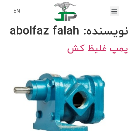
EN
نویسنده:
abolfaz falah
پمپ غلیظ کش