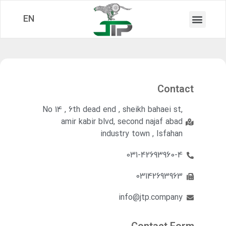
EN
Contact
No 14 , 6th dead end , sheikh bahaei st,
amir kabir blvd, second najaf abad
industry town , Isfahan
031-42693960-4
03142693963
info@jtp.company