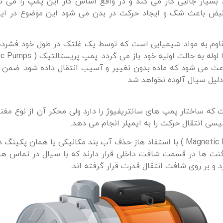
د بسیار جالبی کار می کند و در واقع اساس کار این پمپ را می
نبض باعث شک و ایجاد حرکت در بدن می شود این موضوع در ای
اوم به مواد شیمیایی است که توسط یک غلتک در طول خود فشرده شد
عث می شود که ماده بدون تغییر و آسیب انتقال داده شود. ضمن ای
لیل سیال آلوده نخواهد شد.
ت که ساختار پمپ های سانتریفیوژ را دارد ولی محکر آن از نوع مغ
سی انتقال حرکت را به ایمپلر انجام می دهد.
پمپ محرک مغناطیسی یا پمپ مگنتی (Magnetic Drive ) با استفاد هاز حذف آب بند مک
نت ها در قسمت شافت داخلی قرار دارند که با سیال در تماس هس
د و بر روی شافت انتقال قدرت قرار گرفته اند.