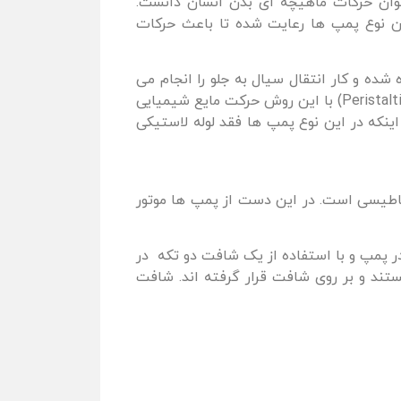
 توان حرکات ماهیچه ای بدن انسان دانست.
ن نوع پمپ ها رعایت شده تا باعث حرکات
ه و کار انتقال سیال به جلو را انجام می
دهد. سپس بعد از فشرده شدن و با ایجاد خلا لوله به حالت اولیه خود باز می گردد. پمپ پریستالتیک ( Peristaltic Pumps) با این روش حرکت مایع شیمیایی
نکه در این نوع پمپ ها فقد لوله لاستیکی
ناطیسی است. در این دست از پمپ ها موتور
انیکی یا همان پکینگ در پمپ و با استفاده از یک شافت دو تکه در
تند و بر روی شافت قرار گرفته اند. شافت