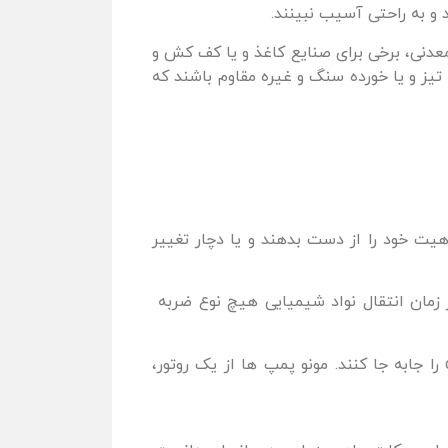
 و به راحتی آسیب نبینند.
معدنی، برخی برای صنایع کاغذ و یا کف کش و
ک تیز و یا خورده سنگ و غیره مقاوم باشند که
هیت خود را از دست بدهند و یا دچار تغییر
ی دارند و عموما در زمان انتقال نواد شیمیایی هیچ نوع ضربه
مونو پمپ ها می توانند مواد شیمیایی با ذرات معلق و همچنین با ویسکوزیته بالا را نیز تا حدود 1.000.000 cps را جابه جا کنند. مونو پمپ ها از یک روتور،