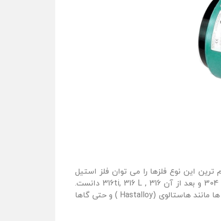
ترین این نوع فلزها را می توان فلز استیل
استنلس دانست که بهترین نوع استیل برای ساخت پمپ انتقال مواد شیمیایی را می توان فلز استیل استنلس 304 و بعد از آن 316 , 316ti, 316 L دانست.
بعضا نیز از فولاد های آلیاژی مانند کارپنتر (Carpenter ) یا فولاد های آلیاژی تقویت شده موسوم به سوپر آلیاژ ها مانند هاستالوی (Hastalloy ) و حتی گاها