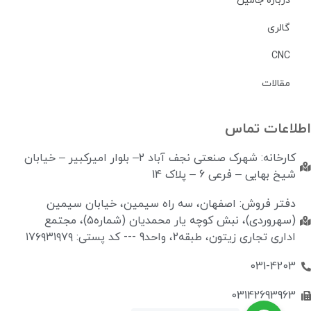
درباره جامین
گالری
CNC
مقالات
طلاعات تماس
کارخانه: شهرک صنعتی نجف آباد 2– بلوار امیرکبیر – خیابان
شیخ بهایی – فرعی 6 – پلاک 14
دفتر فروش: اصفهان، سه راه سیمین، خیابان سیمین
(سهروردی)، نبش کوچه یار محمدیان (شماره5)، مجتمع
اداری تجاری زیتون، طبقه2، واحد9 --- کد پستی: ۱۷۶۹۳۱۹۷۹
031-4203
03142693963