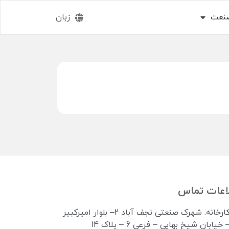
صنعت
زبان
اعات تماس
کارخانه: شهرک صنعتی نجف آباد 2– بلوار امیرکبیر
 خیابان شیخ بهایی – فرعی 6 – پلاک 14