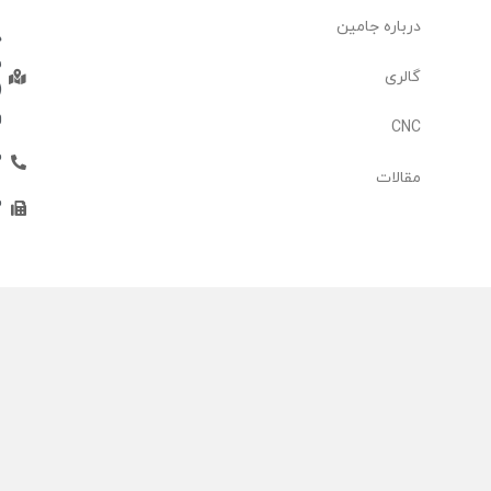
درباره جامین
د
س
گالری
وا
CNC
3
مقالات
3