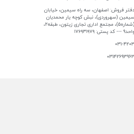
فتر فروش: اصفهان، سه راه سیمین، خیابان
یمین (سهروردی)، نبش کوچه یار محمدیان
(شماره5)، مجتمع اداری تجاری زیتون، طبقه2،
حد9 --- کد پستی: ۱۷۶۹۳۱۹۷۹
031-420
0314269396